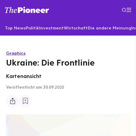
Top News
Politik
Investment
Wirtschaft
Die andere Meinung
In
Graphics
Ukraine: Die Frontlinie
Kartenansicht
Veröffentlicht
am 30.09.2025