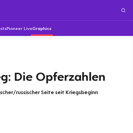
sts
Pioneer Live
Graphics
eg: Die Opferzahlen
scher/russischer Seite seit Kriegsbeginn