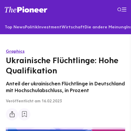
Top News
Politik
Investment
Wirtschaft
Die andere Meinung
In
Graphics
Ukrainische Flüchtlinge: Hohe
Qualifikation
Anteil der ukrainischen Flüchtlinge in Deutschland
mit Hochschulabschluss, in Prozent
Veröffentlicht
am 16.02.2023