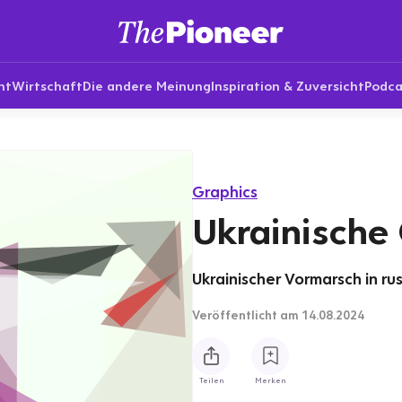
nt
Wirtschaft
Die andere Meinung
Inspiration & Zuversicht
Podca
Graphics
Ukrainische
Ukrainischer Vormarsch in ru
Veröffentlicht
am 14.08.2024
Teilen
Merken