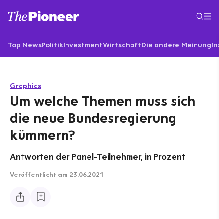
Top News
Politik
Investment
Wirtschaft
Die andere Meinung
In
Graphics
Um welche Themen muss sich
die neue Bundesregierung
kümmern?
Antworten der Panel-Teilnehmer, in Prozent
Veröffentlicht
am 23.06.2021