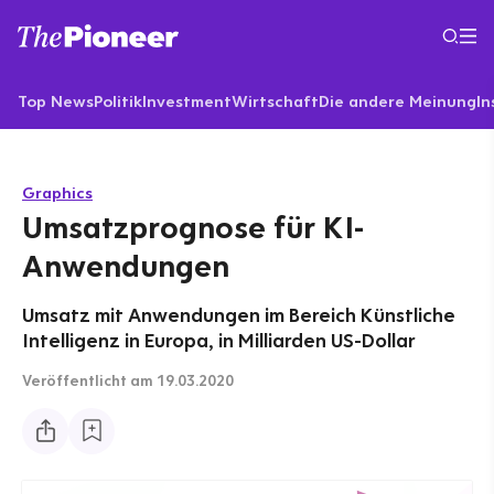
Top News
Politik
Investment
Wirtschaft
Die andere Meinung
In
Graphics
Umsatzprognose für KI-
Anwendungen
Umsatz mit Anwendungen im Bereich Künstliche
Intelligenz in Europa, in Milliarden US-Dollar
Veröffentlicht
am 19.03.2020