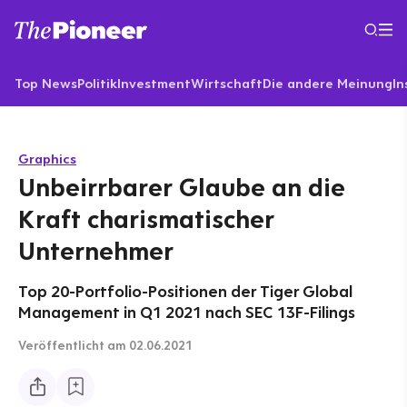
Top News
Politik
Investment
Wirtschaft
Die andere Meinung
In
Graphics
Unbeirrbarer Glaube an die
Kraft charismatischer
Unternehmer
Top 20-Portfolio-Positionen der Tiger Global
Management in Q1 2021 nach SEC 13F-Filings
Veröffentlicht
am 02.06.2021