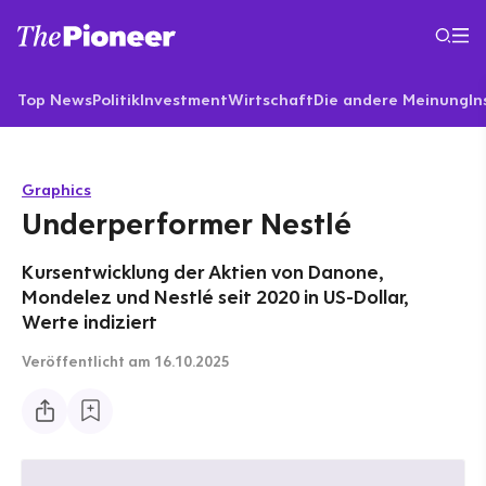
Top News
Politik
Investment
Wirtschaft
Die andere Meinung
In
Graphics
Underperformer Nestlé
Kursentwicklung der Aktien von Danone,
Mondelez und Nestlé seit 2020 in US-Dollar,
Werte indiziert
Veröffentlicht
am 16.10.2025