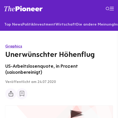
Top News
Politik
Investment
Wirtschaft
Die andere Meinung
In
Graphics
Unerwünschter Höhenflug
US-Arbeitslosenquote, in Prozent
(saisonbereinigt)
Veröffentlicht
am 24.07.2020