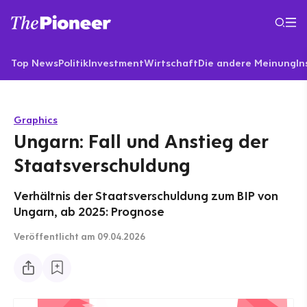
Top News
Politik
Investment
Wirtschaft
Die andere Meinung
In
Graphics
Ungarn: Fall und Anstieg der
Staatsverschuldung
Verhältnis der Staatsverschuldung zum BIP von
Ungarn, ab 2025: Prognose
Veröffentlicht
am 09.04.2026