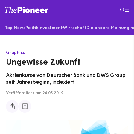
Top News
Politik
Investment
Wirtschaft
Die andere Meinung
In
Graphics
Ungewisse Zukunft
Aktienkurse von Deutscher Bank und DWS Group
seit Jahresbeginn, indexiert
Veröffentlicht
am 24.05.2019