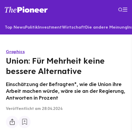
Top News
Politik
Investment
Wirtschaft
Die andere Meinung
In
Graphics
Union: Für Mehrheit keine
bessere Alternative
Einschätzung der Befragten*, wie die Union ihre
Arbeit machen würde, wäre sie an der Regierung,
Antworten in Prozent
Veröffentlicht
am 28.04.2024