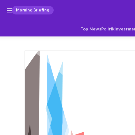
Morning Briefing
Top News
Politik
Investme