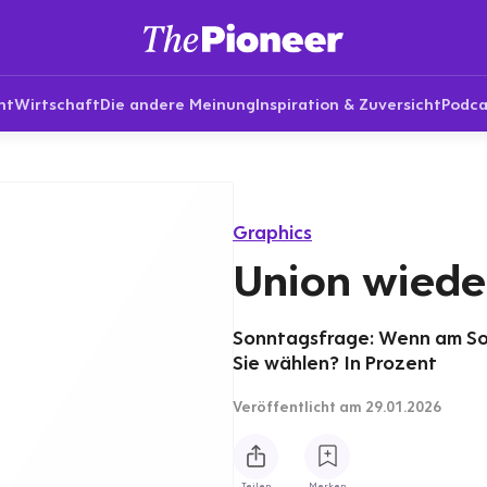
nt
Wirtschaft
Die andere Meinung
Inspiration & Zuversicht
Podca
Graphics
Union wieder
Sonntagsfrage: Wenn am S
Sie wählen? In Prozent
Veröffentlicht
am 29.01.2026
Teilen
Merken