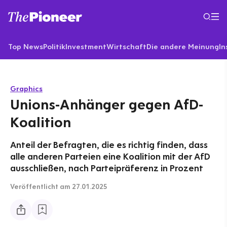
Top News
Politik
Investment
Wirtschaft
Die andere Meinung
In
Graphics
Unions-Anhänger gegen AfD-
Koalition
Anteil der Befragten, die es richtig finden, dass
alle anderen Parteien eine Koalition mit der AfD
ausschließen, nach Parteipräferenz in Prozent
Veröffentlicht
am 27.01.2025