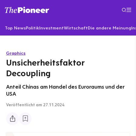
Top News
Politik
Investment
Wirtschaft
Die andere Meinung
In
Graphics
Unsicherheitsfaktor
Decoupling
Anteil Chinas am Handel des Euroraums und der
USA
Veröffentlicht
am 27.11.2024