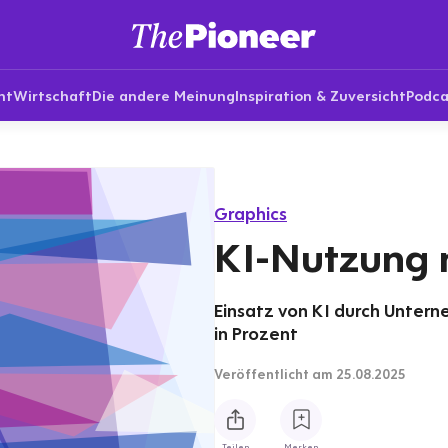
nt
Wirtschaft
Die andere Meinung
Inspiration & Zuversicht
Podca
Graphics
KI-Nutzung 
Einsatz von KI durch Untern
in Prozent
Veröffentlicht
am 25.08.2025
Teilen
Merken