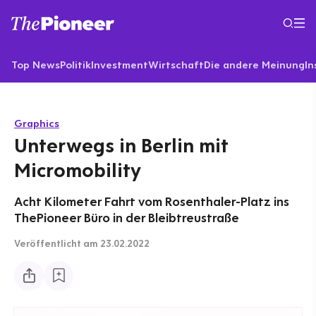
Top News
Politik
Investment
Wirtschaft
Die andere Meinung
In
Graphics
Unterwegs in Berlin mit
Micromobility
Acht Kilometer Fahrt vom Rosenthaler-Platz ins
ThePioneer Büro in der Bleibtreustraße
Veröffentlicht
am 23.02.2022