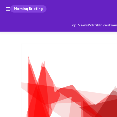
Morning Briefing
Top News
Politik
Investme