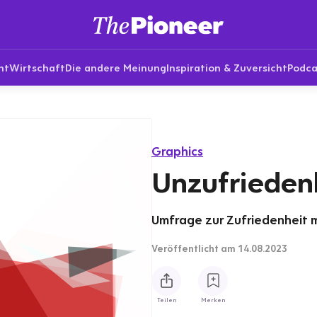
nt
Wirtschaft
Die andere Meinung
Inspiration & Zuversicht
Podca
Graphics
Unzufriedenh
Umfrage zur Zufriedenheit mi
Veröffentlicht
am 14.08.2023
Teilen
Merken