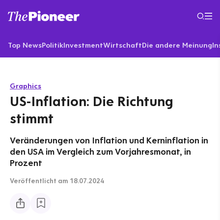
Top News
Politik
Investment
Wirtschaft
Die andere Meinung
In
Graphics
US-Inflation: Die Richtung
stimmt
Veränderungen von Inflation und Kerninflation in
den USA im Vergleich zum Vorjahresmonat, in
Prozent
Veröffentlicht
am 18.07.2024