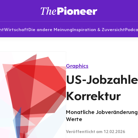
nt
Wirtschaft
Die andere Meinung
Inspiration & Zuversicht
Podca
Graphics
US-Jobzahle
Korrektur
Monatliche Jobveränderungen
Werte
Veröffentlicht
am 12.02.2026