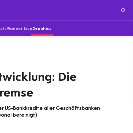
sts
Pioneer Live
Graphics
twicklung: Die
bremse
r US-Bankkredite aller Geschäftsbanken
onal bereinigt)