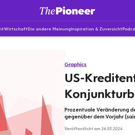
nt
Wirtschaft
Die andere Meinung
Inspiration & Zuversicht
Podca
Graphics
US-Krediten
Konjunktur
Prozentuale Veränderung de
gegenüber dem Vorjahr (sais
Veröffentlicht
am 26.03.2024