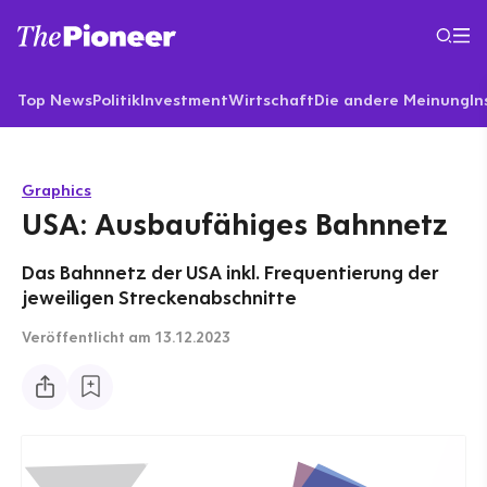
Top News
Politik
Investment
Wirtschaft
Die andere Meinung
In
Graphics
USA: Ausbaufähiges Bahnnetz
Das Bahnnetz der USA inkl. Frequentierung der
jeweiligen Streckenabschnitte
Veröffentlicht
am 13.12.2023