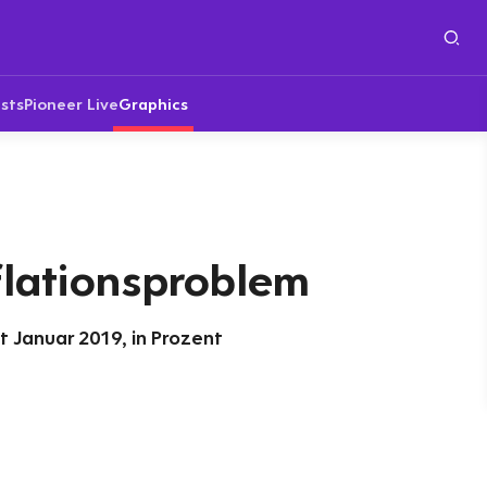
sts
Pioneer Live
Graphics
flationsproblem
it Januar 2019, in Prozent