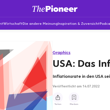
nt
Wirtschaft
Die andere Meinung
Inspiration & Zuversicht
Podca
Graphics
USA: Das In
Inflationsrate in den USA se
Veröffentlicht
am 14.07.2022
Teilen
Merken