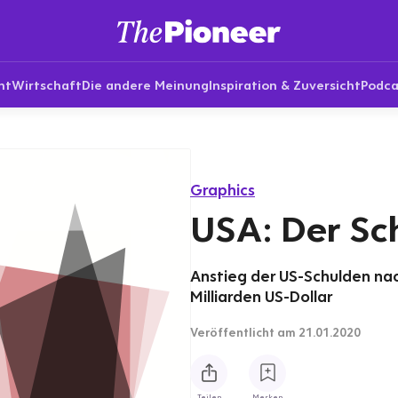
nt
Wirtschaft
Die andere Meinung
Inspiration & Zuversicht
Podca
Graphics
USA: Der Sc
Anstieg der US-Schulden nac
Milliarden US-Dollar
Veröffentlicht
am 21.01.2020
Teilen
Merken