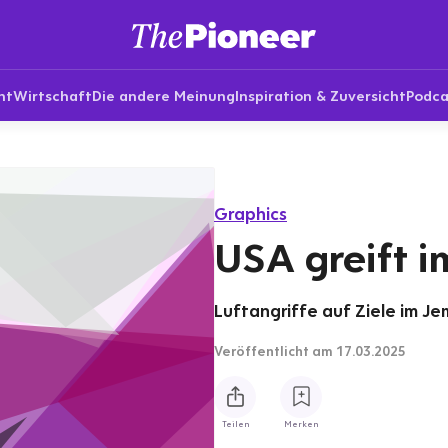
nt
Wirtschaft
Die andere Meinung
Inspiration & Zuversicht
Podca
Graphics
USA greift 
Luftangriffe auf Ziele im J
Veröffentlicht
am 17.03.2025
Teilen
Merken