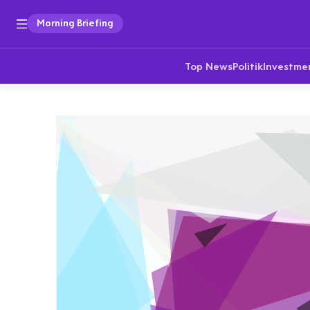
Morning Briefing
Top News
Politik
Investme