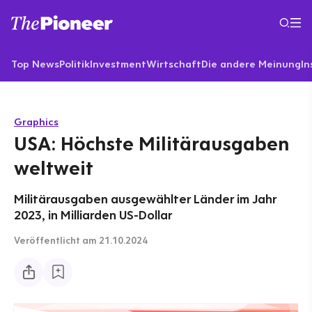
Top News
Politik
Investment
Wirtschaft
Die andere Meinung
In
Graphics
USA: Höchste Militärausgaben
weltweit
Militärausgaben ausgewählter Länder im Jahr
2023, in Milliarden US-Dollar
Veröffentlicht
am 21.10.2024