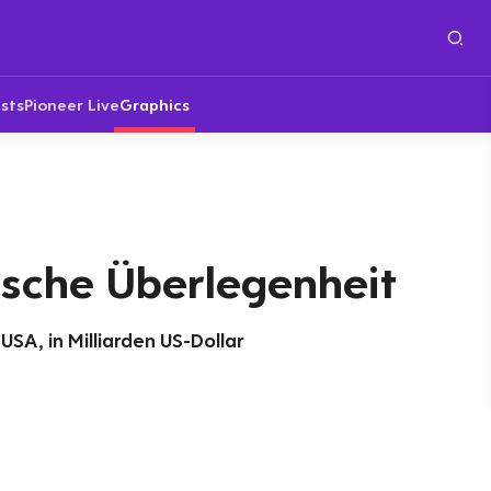
sts
Pioneer Live
Graphics
ische Überlegenheit
SA, in Milliarden US-Dollar