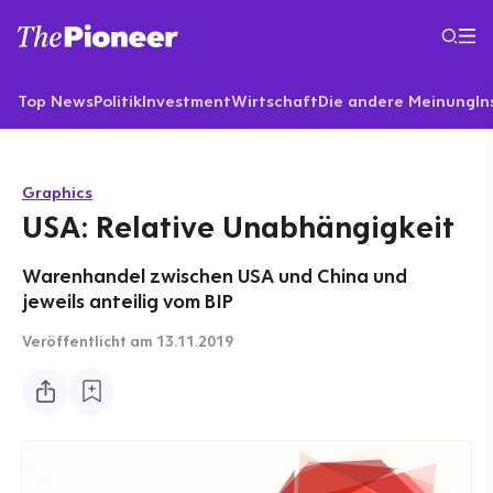
Top News
Politik
Investment
Wirtschaft
Die andere Meinung
In
Graphics
USA: Relative Unabhängigkeit
Warenhandel zwischen USA und China und
jeweils anteilig vom BIP
Veröffentlicht
am 13.11.2019