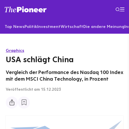
Top News
Politik
Investment
Wirtschaft
Die andere Meinung
In
Graphics
USA schlägt China
Vergleich der Performance des Nasdaq 100 Index
mit dem MSCI China Technology, in Prozent
Veröffentlicht
am 15.12.2023