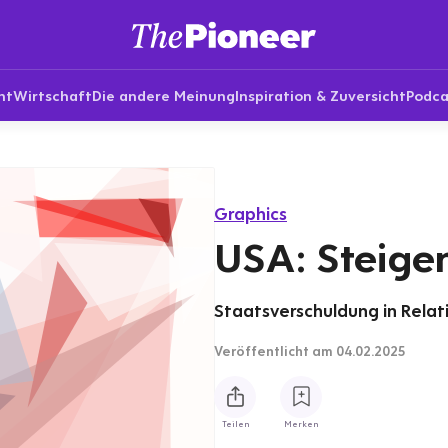
nt
Wirtschaft
Die andere Meinung
Inspiration & Zuversicht
Podca
Graphics
USA: Steige
Staatsverschuldung in Relat
Veröffentlicht
am 04.02.2025
Teilen
Merken