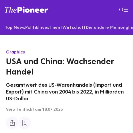
Top News
Politik
Investment
Wirtschaft
Die andere Meinung
In
Graphics
USA und China: Wachsender
Handel
Gesamtwert des US-Warenhandels (Import und
Export) mit China von 2004 bis 2022, in Milliarden
US-Dollar
Veröffentlicht
am 18.07.2023