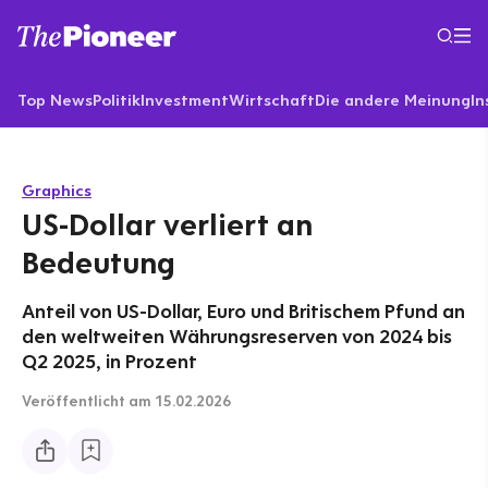
Top News
Politik
Investment
Wirtschaft
Die andere Meinung
In
Graphics
US-Dollar verliert an
Bedeutung
Anteil von US-Dollar, Euro und Britischem Pfund an
den weltweiten Währungsreserven von 2024 bis
Q2 2025, in Prozent
Veröffentlicht
am 15.02.2026