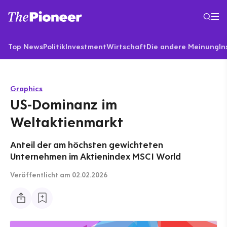
Top News
Politik
Investment
Wirtschaft
Die andere Meinung
In
Graphics
US-Dominanz im
Weltaktienmarkt
Anteil der am höchsten gewichteten
Unternehmen im Aktienindex MSCI World
Veröffentlicht
am 02.02.2026