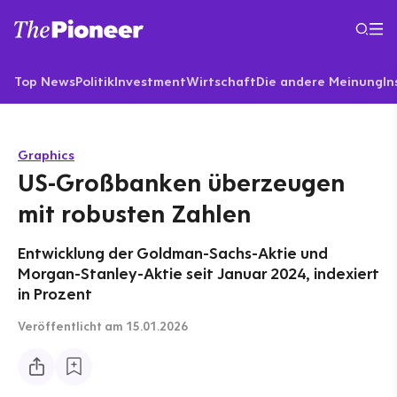
Top News
Politik
Investment
Wirtschaft
Die andere Meinung
In
Graphics
US-Großbanken überzeugen
mit robusten Zahlen
Entwicklung der Goldman-Sachs-Aktie und
Morgan-Stanley-Aktie seit Januar 2024, indexiert
in Prozent
Veröffentlicht
am 15.01.2026