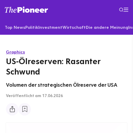
Top News
Politik
Investment
Wirtschaft
Die andere Meinung
In
Graphics
US-Ölreserven: Rasanter
Schwund
Volumen der strategischen Ölreserve der USA
Veröffentlicht
am 17.06.2026