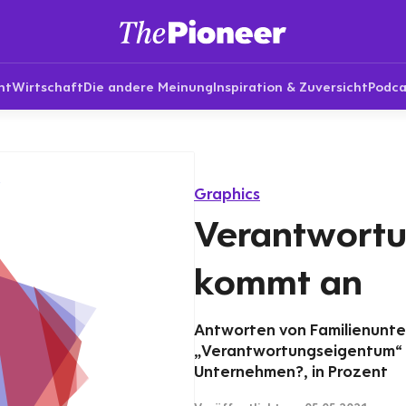
nt
Wirtschaft
Die andere Meinung
Inspiration & Zuversicht
Podca
Graphics
Verantwort
kommt an
Antworten von Familienunter
„Verantwortungseigentum“ fü
Unternehmen?, in Prozent