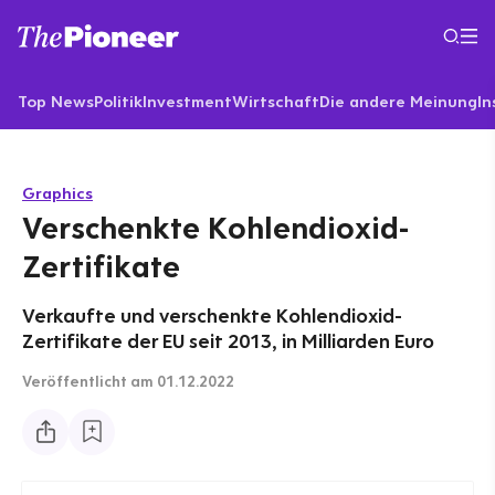
Top News
Politik
Investment
Wirtschaft
Die andere Meinung
In
Graphics
Verschenkte Kohlendioxid-
Zertifikate
Verkaufte und verschenkte Kohlendioxid-
Zertifikate der EU seit 2013, in Milliarden Euro
Veröffentlicht
am 01.12.2022