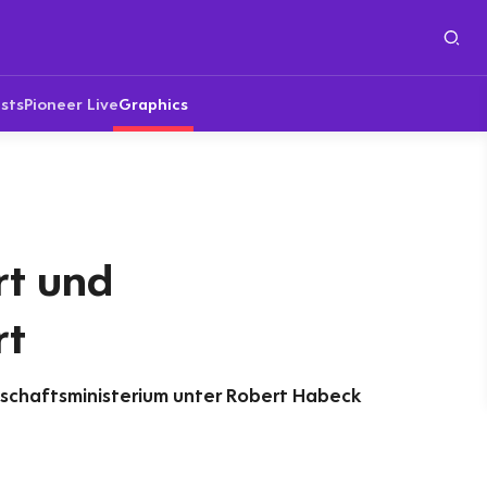
sts
Pioneer Live
Graphics
rt und
rt
schaftsministerium unter Robert Habeck