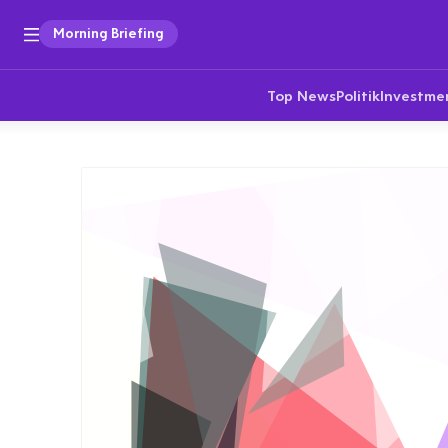
Morning Briefing
Top News
Politik
Investme