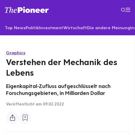
Top News
Politik
Investment
Wirtschaft
Die andere Meinung
In
Graphics
Verstehen der Mechanik des
Lebens
Eigenkapital-Zufluss aufgeschlüsselt nach
Forschungsgebieten, in Milliarden Dollar
Veröffentlicht
am 09.02.2022