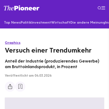
Top News
Politik
Investment
Wirtschaft
Die andere Meinung
In
Graphics
Versuch einer Trendumkehr
Anteil der Industrie (produzierendes Gewerbe)
am Bruttoinlandsprodukt, in Prozent
Veröffentlicht
am 04.03.2026