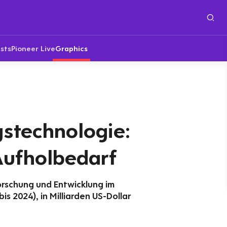
sts
Pioneer Live
Graphics
gstechnologie:
Aufholbedarf
orschung und Entwicklung im
s 2024), in Milliarden US-Dollar