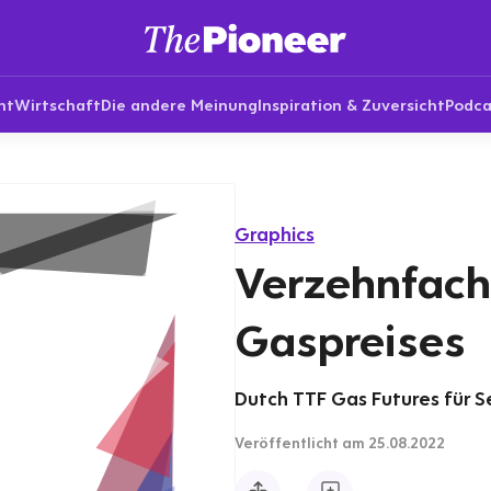
nt
Wirtschaft
Die andere Meinung
Inspiration & Zuversicht
Podca
Graphics
Verzehnfach
Gaspreises
Dutch TTF Gas Futures für S
Veröffentlicht
am 25.08.2022