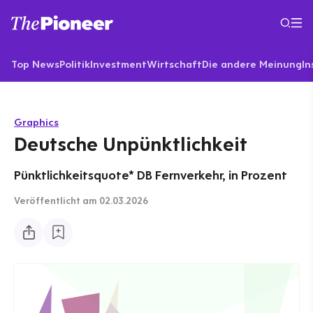
Top News
Politik
Investment
Wirtschaft
Die andere Meinung
In
Graphics
Deutsche Unpünktlichkeit
Pünktlichkeitsquote* DB Fernverkehr, in Prozent
Veröffentlicht
am 02.03.2026