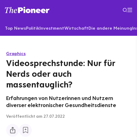
Top News
Politik
Investment
Wirtschaft
Die andere Meinung
In
Graphics
Videosprechstunde: Nur für
Nerds oder auch
massentauglich?
Erfahrungen von Nutzerinnen und Nutzern
diverser elektronischer Gesundheitsdienste
Veröffentlicht
am 27.07.2022