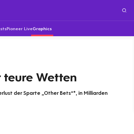
sts
Pioneer Live
Graphics
r teure Wetten
lust der Sparte „Other Bets“*, in Milliarden