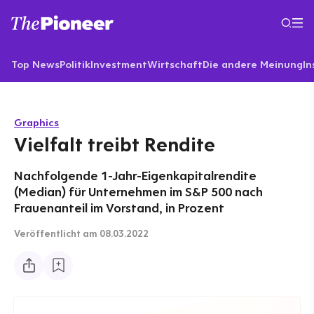
Top News
Politik
Investment
Wirtschaft
Die andere Meinung
In
Graphics
Vielfalt treibt Rendite
Nachfolgende 1-Jahr-Eigenkapitalrendite
(Median) für Unternehmen im S&P 500 nach
Frauenanteil im Vorstand, in Prozent
Veröffentlicht
am 08.03.2022