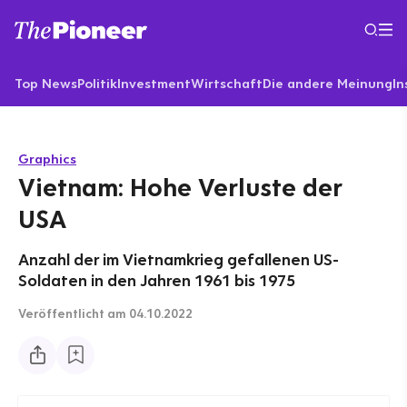
Top News
Politik
Investment
Wirtschaft
Die andere Meinung
In
Graphics
Vietnam: Hohe Verluste der
USA
Anzahl der im Vietnamkrieg gefallenen US-
Soldaten in den Jahren 1961 bis 1975
Veröffentlicht
am 04.10.2022