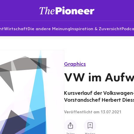
nt
Wirtschaft
Die andere Meinung
Inspiration & Zuversicht
Podca
Graphics
VW im Aufw
Kursverlauf der Volkswagen-
Vorstandschef Herbert Diess 
Veröffentlicht
am 13.07.2021
Teilen
Merken