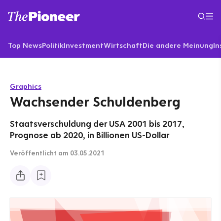
Top News
Politik
Investment
Wirtschaft
Die andere Meinung
In
Graphics
Wachsender Schuldenberg
Staatsverschuldung der USA 2001 bis 2017,
Prognose ab 2020, in Billionen US-Dollar
Veröffentlicht
am 03.05.2021